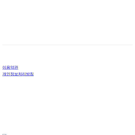
이용약관
개인정보처리방침
사업자정보확인
상호: (주)퍼스트일렉 | 대표: 김현중 | 전화: 070-7726-8024 | 이메일:
hjkim@firstelec.co.kr
주소: 경기도 시흥시 은계중앙로306번길 44 부일정공 3층 | 사업자등록번호:
138-
81-92823
| 호스팅제공자: (주)식스샵